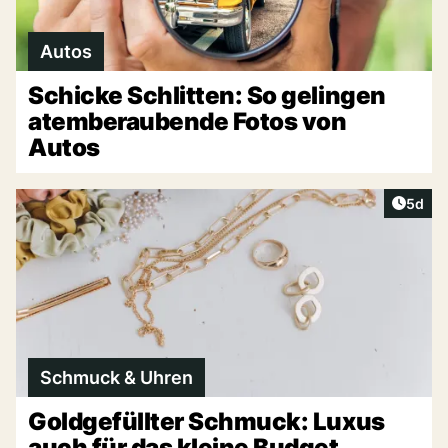
Autos
Schicke Schlitten: So gelingen
atemberaubende Fotos von
Autos
Artike
5d
Schmuck & Uhren
Goldgefüllter Schmuck: Luxus
auch für das kleine Budget