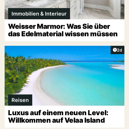
Immobilien & Interieur
Weisser Marmor: Was Sie über
das Edelmaterial wissen müssen
Artike
2d
Reisen
Luxus auf einem neuen Level:
Willkommen auf Velaa Island