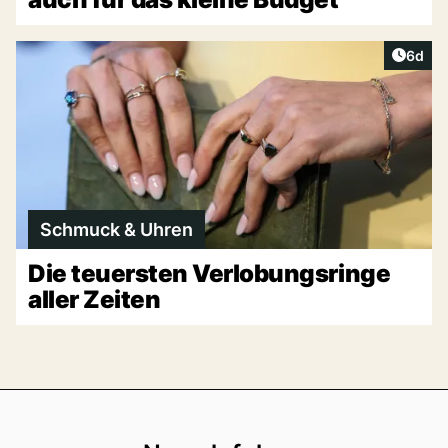
Artike
6d
Schmuck & Uhren
Die teuersten Verlobungsringe
aller Zeiten
Footer