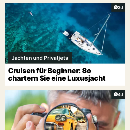
Artike
3d
Jachten und Privatjets
Cruisen für Beginner: So
chartern Sie eine Luxusjacht
Artike
4d