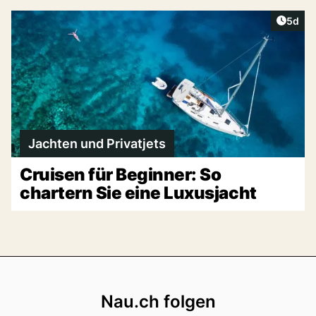
Artike
5d
Jachten und Privatjets
Cruisen für Beginner: So
chartern Sie eine Luxusjacht
Footer
Nau.ch folgen