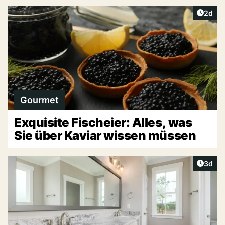
Artike
2d
Gourmet
Exquisite Fischeier: Alles, was
Sie über Kaviar wissen müssen
Artike
3d