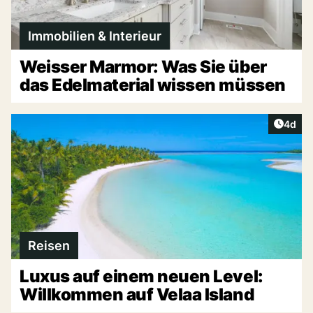
Immobilien & Interieur
Weisser Marmor: Was Sie über
das Edelmaterial wissen müssen
Artike
4d
Reisen
Luxus auf einem neuen Level:
Willkommen auf Velaa Island