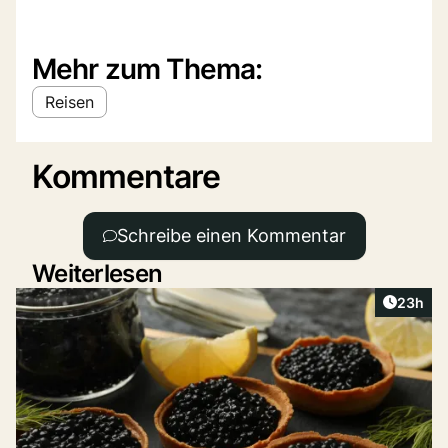
Mehr zum Thema:
Reisen
Kommentare
Schreibe einen Kommentar
Weiterlesen
Artikel 
23h