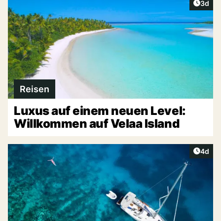
Artike
3d
Reisen
Luxus auf einem neuen Level:
Willkommen auf Velaa Island
Artike
4d