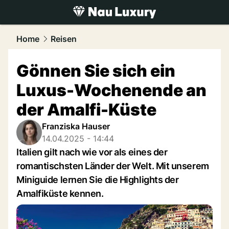
luxury.
NAU.ch
Home
Reisen
Gönnen Sie sich ein
Luxus-Wochenende an
der Amalfi-Küste
Franziska Hauser
14.04.2025 - 14:44
Italien gilt nach wie vor als eines der
romantischsten Länder der Welt. Mit unserem
Miniguide lernen Sie die Highlights der
Amalfiküste kennen.