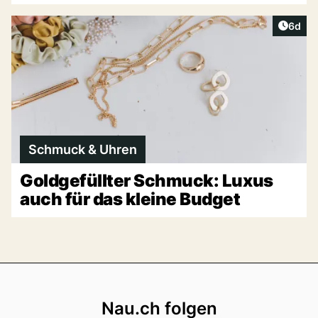
Artike
6d
Schmuck & Uhren
Goldgefüllter Schmuck: Luxus
auch für das kleine Budget
Footer
Nau.ch folgen