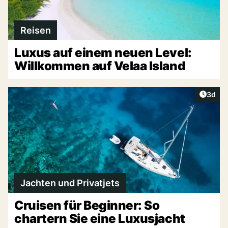
Reisen
Luxus auf einem neuen Level:
Willkommen auf Velaa Island
Artike
3d
Jachten und Privatjets
Cruisen für Beginner: So
chartern Sie eine Luxusjacht