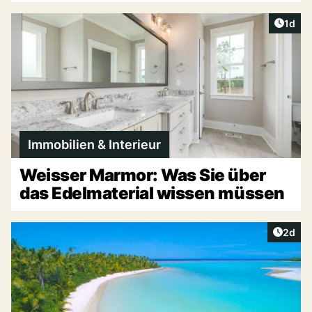
Artike
1d
Immobilien & Interieur
Weisser Marmor: Was Sie über
das Edelmaterial wissen müssen
Artike
2d