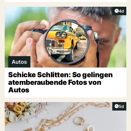
Artike
4d
Autos
Schicke Schlitten: So gelingen
atemberaubende Fotos von
Autos
Artike
5d