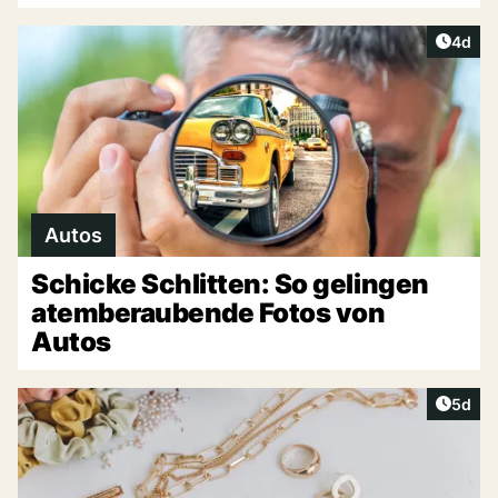
Artike
4d
Autos
Schicke Schlitten: So gelingen
atemberaubende Fotos von
Autos
Artike
5d