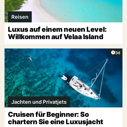
Reisen
Luxus auf einem neuen Level:
Willkommen auf Velaa Island
Artike
3d
Jachten und Privatjets
Cruisen für Beginner: So
chartern Sie eine Luxusjacht