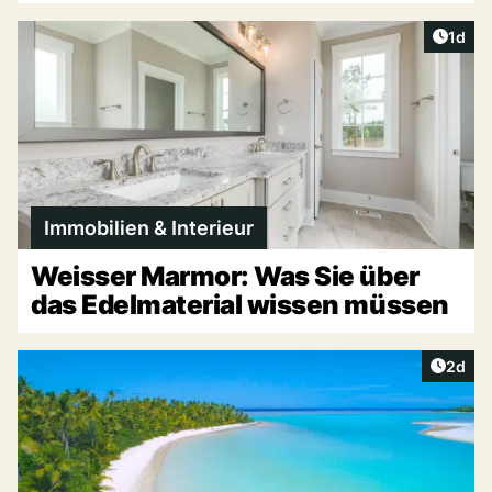
Artike
1d
Immobilien & Interieur
Weisser Marmor: Was Sie über
das Edelmaterial wissen müssen
Artike
2d