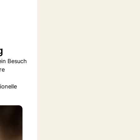
g
ein Besuch
re
ionelle