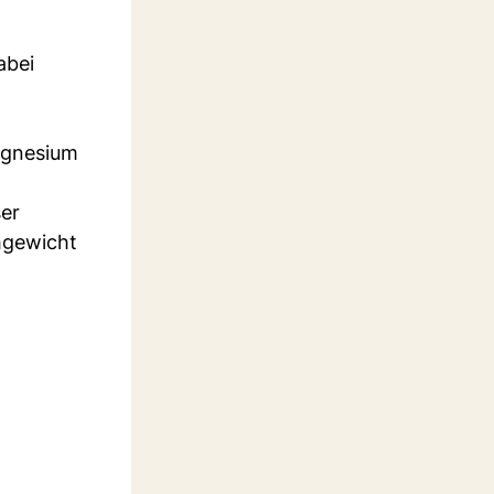
abei
Magnesium
ser
hgewicht