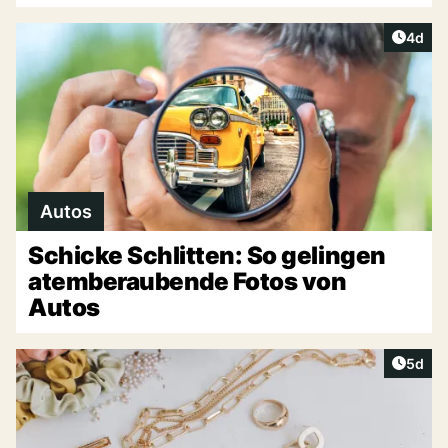
Artike
4d
Autos
Schicke Schlitten: So gelingen
atemberaubende Fotos von
Autos
Artike
5d