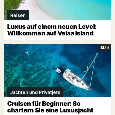
Reisen
Luxus auf einem neuen Level:
Willkommen auf Velaa Island
Artike
3d
Jachten und Privatjets
Cruisen für Beginner: So
chartern Sie eine Luxusjacht