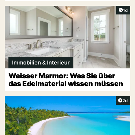
Artike
1d
Immobilien & Interieur
Weisser Marmor: Was Sie über
das Edelmaterial wissen müssen
Artike
2d