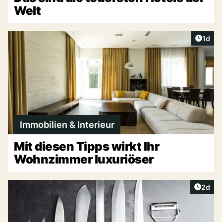
Welt
Artike
1d
Immobilien & Interieur
Mit diesen Tipps wirkt Ihr
Wohnzimmer luxuriöser
Artike
2d