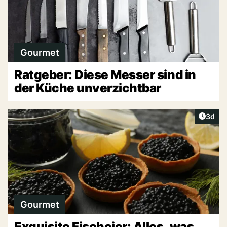
Gourmet
Ratgeber: Diese Messer sind in
der Küche unverzichtbar
Artike
3d
Gourmet
Exquisite Fischeier: Alles, was