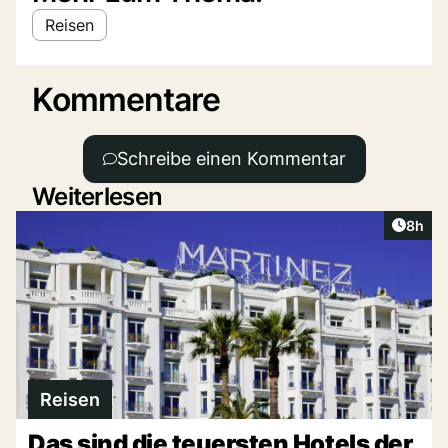
Reisen
Kommentare
Schreibe einen Kommentar
Weiterlesen
Artike
8h
Reisen
Das sind die teuersten Hotels der