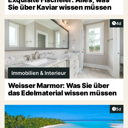
Sie über Kaviar wissen müssen
Artike
4d
Immobilien & Interieur
Weisser Marmor: Was Sie über
das Edelmaterial wissen müssen
Artike
5d