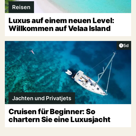
Reisen
Luxus auf einem neuen Level:
Willkommen auf Velaa Island
Artike
5d
Jachten und Privatjets
Cruisen für Beginner: So
chartern Sie eine Luxusjacht