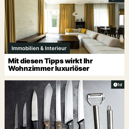
Immobilien & Interieur
Mit diesen Tipps wirkt Ihr
Wohnzimmer luxuriöser
Artike
1d