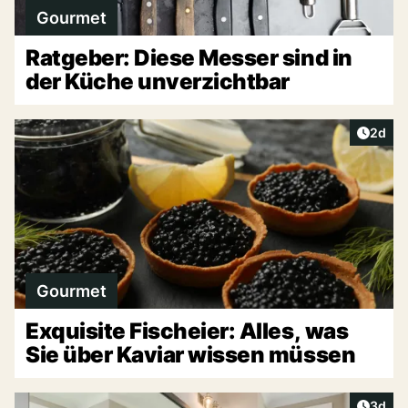
Gourmet
Ratgeber: Diese Messer sind in
der Küche unverzichtbar
Artike
2d
Gourmet
Exquisite Fischeier: Alles, was
Sie über Kaviar wissen müssen
Artike
3d