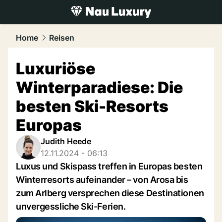
luxury.
NAU.ch
Home
Reisen
Luxuriöse
Winterparadiese: Die
besten Ski-Resorts
Europas
Judith Heede
12.11.2024 - 06:13
Luxus und Skispass treffen in Europas besten
Winterresorts aufeinander – von Arosa bis
zum Arlberg versprechen diese Destinationen
unvergessliche Ski-Ferien.