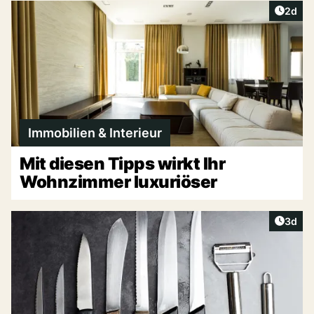
Artike
2d
Immobilien & Interieur
Mit diesen Tipps wirkt Ihr
Wohnzimmer luxuriöser
Artike
3d