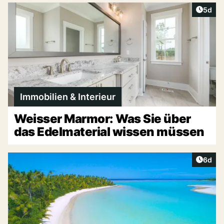
Artike
5d
Immobilien & Interieur
Weisser Marmor: Was Sie über
das Edelmaterial wissen müssen
Artike
6d