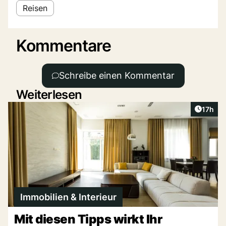
Reisen
Kommentare
Schreibe einen Kommentar
Weiterlesen
Artikel
17h
Immobilien & Interieur
Mit diesen Tipps wirkt Ihr