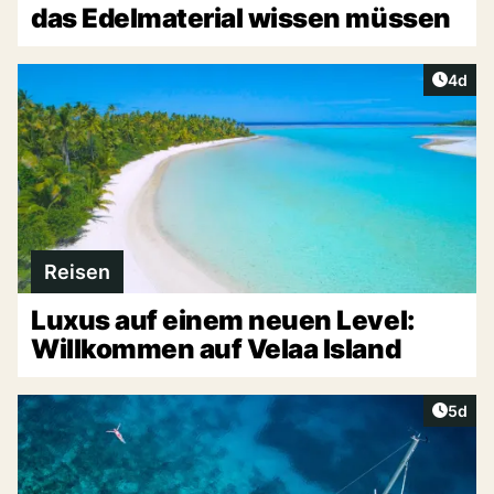
das Edelmaterial wissen müssen
Artike
4d
Reisen
Luxus auf einem neuen Level:
Willkommen auf Velaa Island
Artike
5d