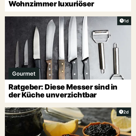
Wohnzimmer luxuriöser
Artike
1d
Gourmet
Ratgeber: Diese Messer sind in
der Küche unverzichtbar
Artike
2d