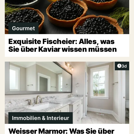
Gourmet
Exquisite Fischeier: Alles, was
Sie über Kaviar wissen müssen
Artike
3d
Immobilien & Interieur
Weisser Marmor: Was Sie über