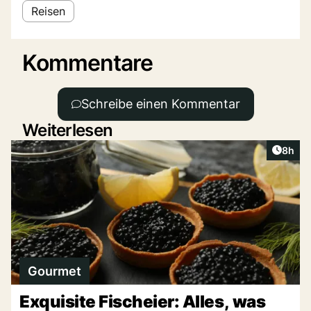
Reisen
Kommentare
Schreibe einen Kommentar
Weiterlesen
Artike
8h
Gourmet
Exquisite Fischeier: Alles, was