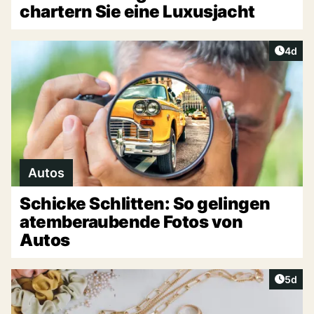
chartern Sie eine Luxusjacht
Artike
4d
Autos
Schicke Schlitten: So gelingen
atemberaubende Fotos von
Autos
Artike
5d