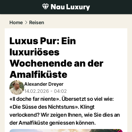
luxury.
NAU.ch
Home
Reisen
Luxus Pur: Ein
luxuriöses
Wochenende an der
Amalfiküste
Alexander Dreyer
14.02.2026 - 04:02
«Il doche far niente». Übersetzt so viel wie:
«Die Süsse des Nichtstuns». Klingt
verlockend? Wir zeigen Ihnen, wie Sie dies an
der Amalfiküste geniessen können.