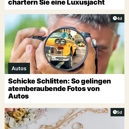
chartern Sie eine Luxusjacht
Artike
4d
Autos
Schicke Schlitten: So gelingen
atemberaubende Fotos von
Autos
Artike
5d