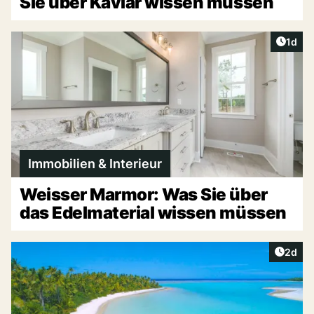
Sie über Kaviar wissen müssen
Artike
1d
Immobilien & Interieur
Weisser Marmor: Was Sie über
das Edelmaterial wissen müssen
Artike
2d