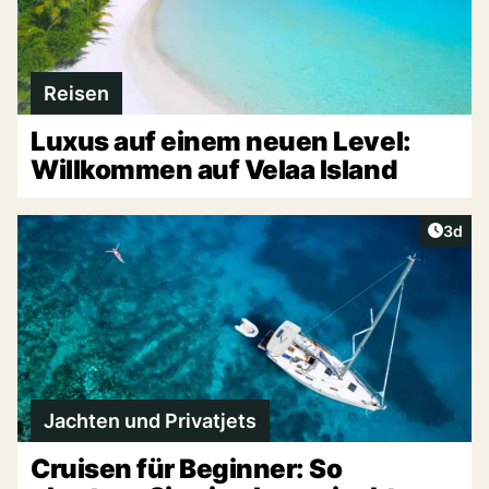
Reisen
Luxus auf einem neuen Level:
Willkommen auf Velaa Island
Artike
3d
Jachten und Privatjets
Cruisen für Beginner: So