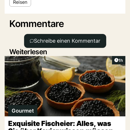
Reisen
Kommentare
Schreibe einen Kommentar
Weiterlesen
Artike
1h
Gourmet
Exquisite Fischeier: Alles, was