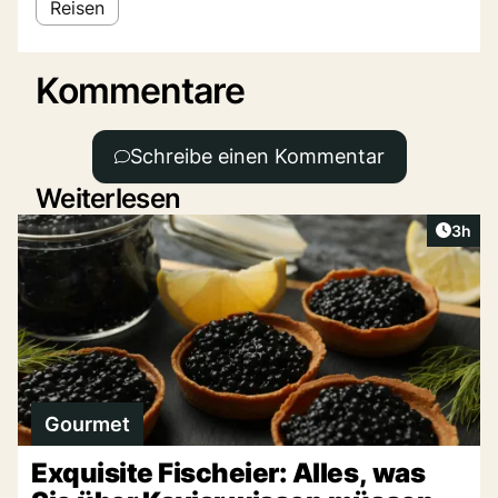
Reisen
Kommentare
Schreibe einen Kommentar
Weiterlesen
Artike
3h
Gourmet
Exquisite Fischeier: Alles, was