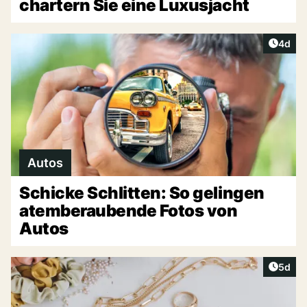
chartern Sie eine Luxusjacht
Artike
4d
Autos
Schicke Schlitten: So gelingen
atemberaubende Fotos von
Autos
Artike
5d