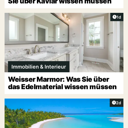
Sie über Kaviar wissen müssen
Artike
1d
Immobilien & Interieur
Weisser Marmor: Was Sie über
das Edelmaterial wissen müssen
Artike
2d