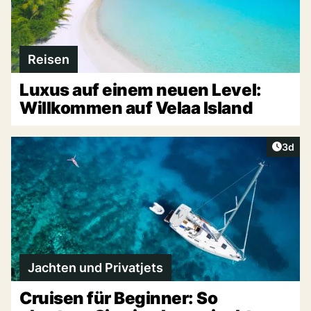
Reisen
Luxus auf einem neuen Level:
Willkommen auf Velaa Island
Artike
3d
Jachten und Privatjets
Cruisen für Beginner: So