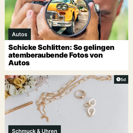
Autos
Schicke Schlitten: So gelingen
atemberaubende Fotos von
Autos
Artike
5d
Schmuck & Uhren