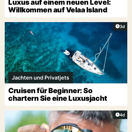
Luxus auf einem neuen Level:
Willkommen auf Velaa Island
Artike
3d
Jachten und Privatjets
Cruisen für Beginner: So
chartern Sie eine Luxusjacht
Artike
4d