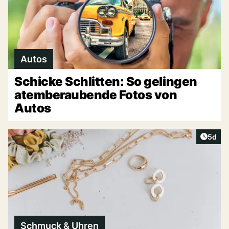
Autos
Schicke Schlitten: So gelingen
atemberaubende Fotos von
Autos
Artike
5d
Schmuck & Uhren