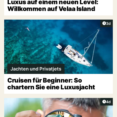
Luxus auf einem neuen Level:
Willkommen auf Velaa Island
Artike
3d
Jachten und Privatjets
Cruisen für Beginner: So
chartern Sie eine Luxusjacht
Artike
4d