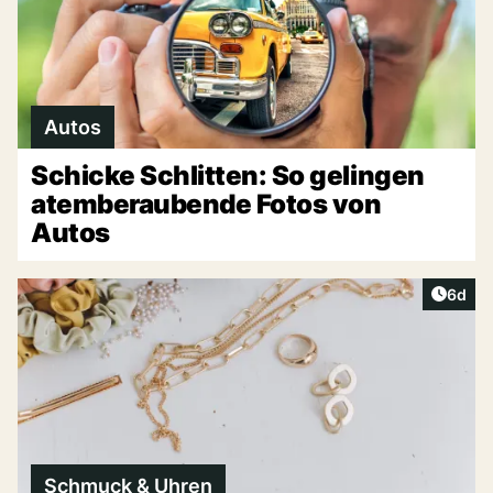
Autos
Schicke Schlitten: So gelingen
atemberaubende Fotos von
Autos
Artike
6d
Schmuck & Uhren