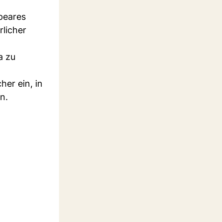
speares
rlicher
a zu
her ein, in
n.