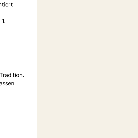
tiert
 1.
radition.
rassen