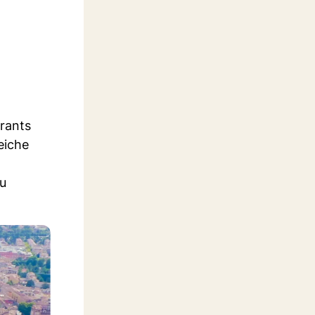
urants
eiche
zu