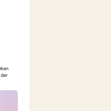
tiken
 der