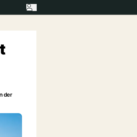
t
n der