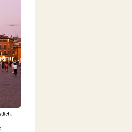
lich. -
s