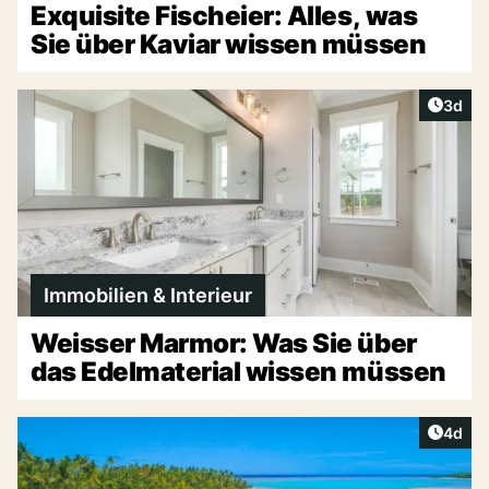
Exquisite Fischeier: Alles, was
Sie über Kaviar wissen müssen
Artike
3d
Immobilien & Interieur
Weisser Marmor: Was Sie über
das Edelmaterial wissen müssen
Artike
4d