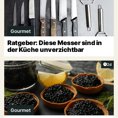
Gourmet
Ratgeber: Diese Messer sind in
der Küche unverzichtbar
Artike
2d
Gourmet