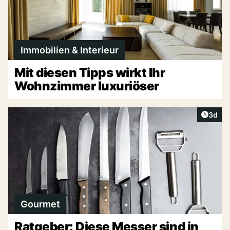
Immobilien & Interieur
Mit diesen Tipps wirkt Ihr
Wohnzimmer luxuriöser
Artike
3d
Gourmet
Ratgeber: Diese Messer sind in