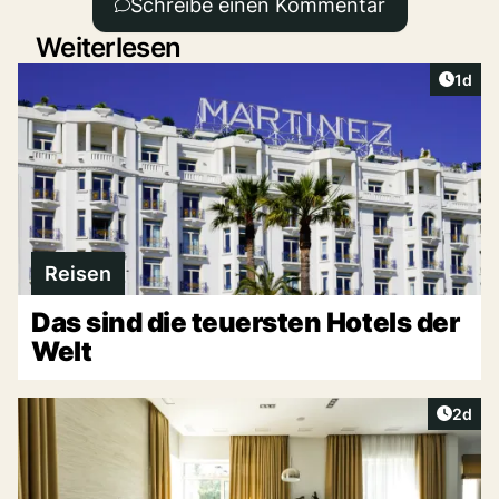
Schreibe einen Kommentar
Weiterlesen
Artike
1d
Reisen
Das sind die teuersten Hotels der
Welt
Artike
2d