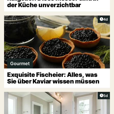
der Küche unverzichtbar
Artike
4d
Gourmet
Exquisite Fischeier: Alles, was
Sie über Kaviar wissen müssen
Artike
5d