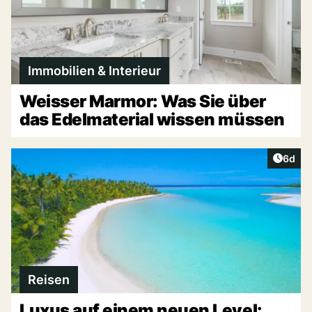
Immobilien & Interieur
Weisser Marmor: Was Sie über
das Edelmaterial wissen müssen
Artike
6d
Reisen
Luxus auf einem neuen Level: