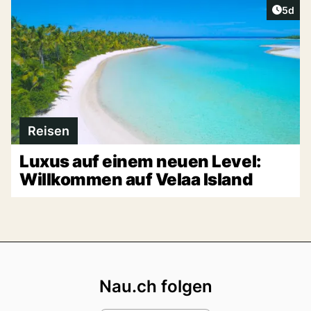
Artike
5d
Reisen
Luxus auf einem neuen Level:
Willkommen auf Velaa Island
Footer
Nau.ch folgen