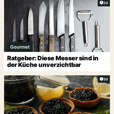
Artike
2d
Gourmet
Ratgeber: Diese Messer sind in
der Küche unverzichtbar
Artike
3d