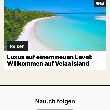
Artike
6d
Reisen
Luxus auf einem neuen Level:
Willkommen auf Velaa Island
Footer
Nau.ch folgen