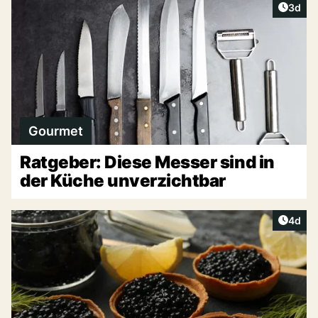
Artike
3d
Gourmet
Ratgeber: Diese Messer sind in
der Küche unverzichtbar
Artike
4d