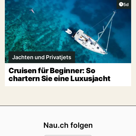
Artike
5d
Jachten und Privatjets
Cruisen für Beginner: So
chartern Sie eine Luxusjacht
Footer
Nau.ch folgen