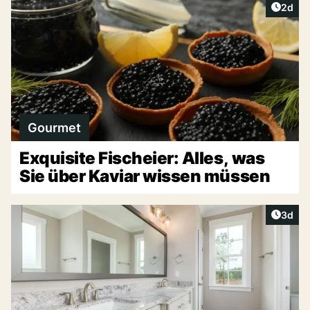
Artike
2d
Gourmet
Exquisite Fischeier: Alles, was
Sie über Kaviar wissen müssen
Artike
3d