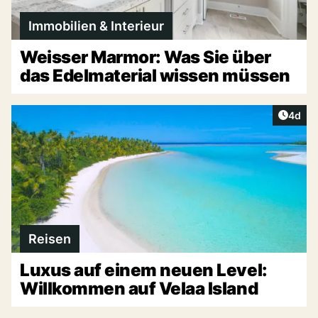
Immobilien & Interieur
Weisser Marmor: Was Sie über
das Edelmaterial wissen müssen
Artike
4d
Reisen
Luxus auf einem neuen Level:
Willkommen auf Velaa Island