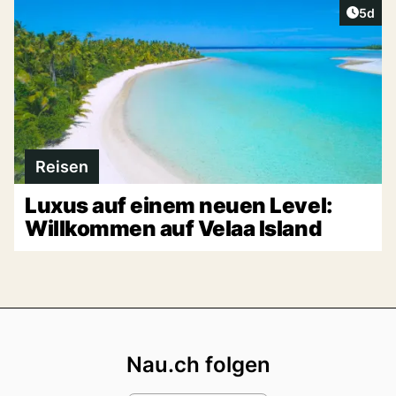
Artike
5d
Reisen
Luxus auf einem neuen Level:
Willkommen auf Velaa Island
Footer
Nau.ch folgen