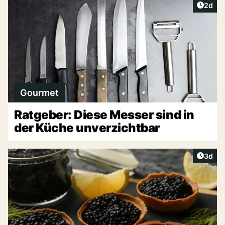
Artike
2d
Gourmet
Ratgeber: Diese Messer sind in
der Küche unverzichtbar
Artike
3d