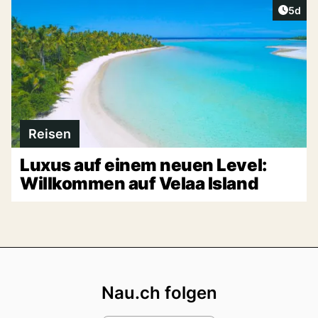
Artike
5d
Reisen
Luxus auf einem neuen Level:
Willkommen auf Velaa Island
Footer
Nau.ch folgen