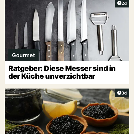
Artike
2d
Gourmet
Ratgeber: Diese Messer sind in
der Küche unverzichtbar
Artike
3d