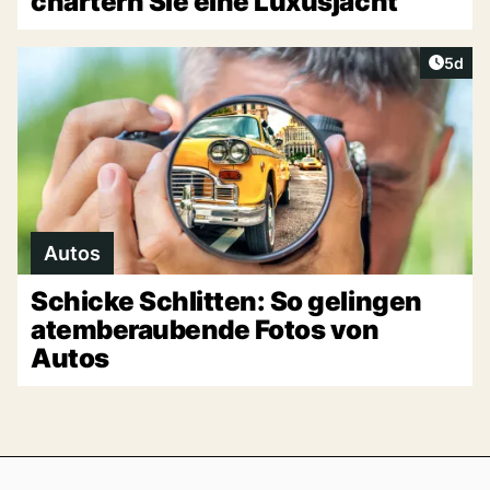
chartern Sie eine Luxusjacht
Artike
5d
Autos
Schicke Schlitten: So gelingen
atemberaubende Fotos von
Autos
Footer