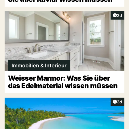
Artike
2d
Immobilien & Interieur
Weisser Marmor: Was Sie über
das Edelmaterial wissen müssen
Artike
3d