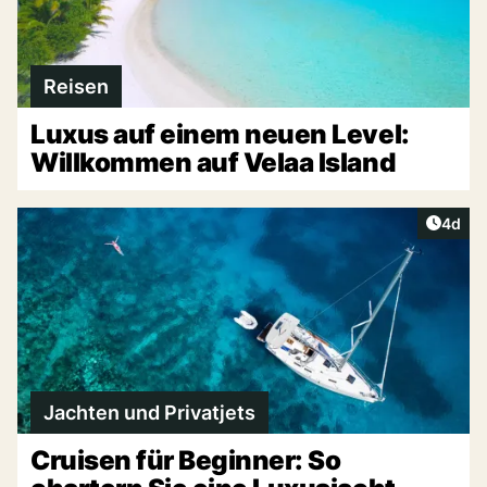
Reisen
Luxus auf einem neuen Level:
Willkommen auf Velaa Island
Artike
4d
Jachten und Privatjets
Cruisen für Beginner: So