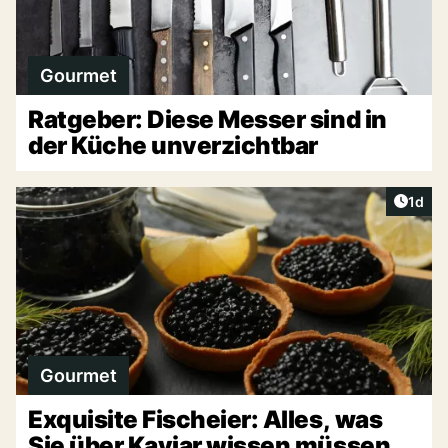
Gourmet
Ratgeber: Diese Messer sind in
der Küche unverzichtbar
Artike
1d
Gourmet
Exquisite Fischeier: Alles, was
Sie über Kaviar wissen müssen