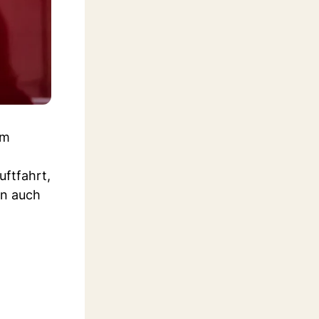
um
uftfahrt,
rn auch