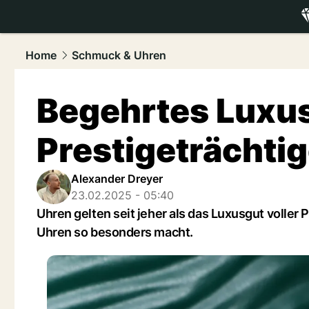
luxury.
NAU
Home
Schmuck & Uhren
Begehrtes Luxu
Prestigeträchti
Alexander Dreyer
23.02.2025 - 05:40
Uhren gelten seit jeher als das Luxusgut voller 
Uhren so besonders macht.