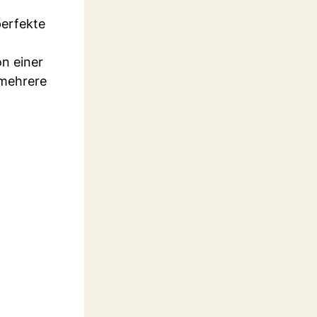
perfekte
.
on einer
 mehrere