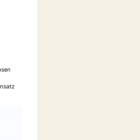
osen
insatz