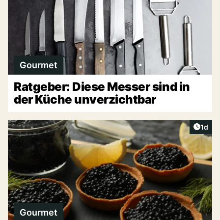
Gourmet
Ratgeber: Diese Messer sind in
der Küche unverzichtbar
Artike
1d
Gourmet