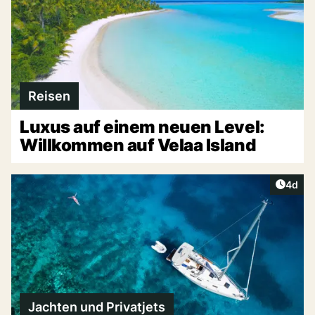
Reisen
Luxus auf einem neuen Level:
Willkommen auf Velaa Island
Artike
4d
Jachten und Privatjets