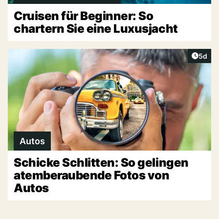
Cruisen für Beginner: So
chartern Sie eine Luxusjacht
Artike
5d
Autos
Schicke Schlitten: So gelingen
atemberaubende Fotos von
Autos