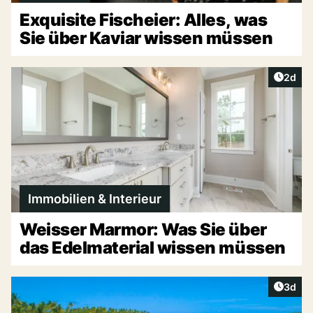
Exquisite Fischeier: Alles, was
Sie über Kaviar wissen müssen
Artike
2d
Immobilien & Interieur
Weisser Marmor: Was Sie über
das Edelmaterial wissen müssen
Artike
3d