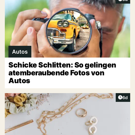
Autos
Schicke Schlitten: So gelingen
atemberaubende Fotos von
Autos
Artike
6d