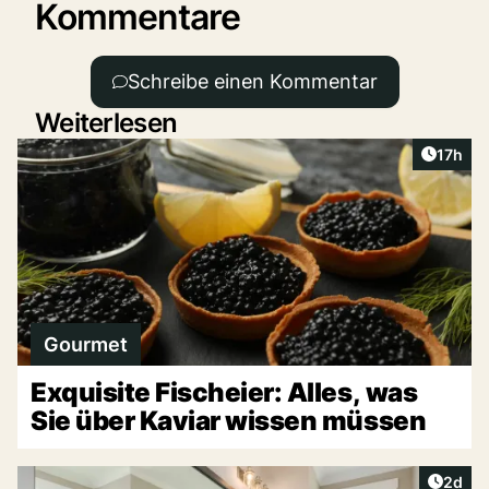
Kommentare
Schreibe einen Kommentar
Weiterlesen
Artikel
17h
Gourmet
Exquisite Fischeier: Alles, was
Sie über Kaviar wissen müssen
Artike
2d