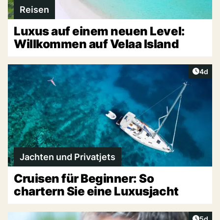
Reisen
Luxus auf einem neuen Level:
Willkommen auf Velaa Island
Artike
4d
Jachten und Privatjets
Cruisen für Beginner: So
chartern Sie eine Luxusjacht
Artike
5d