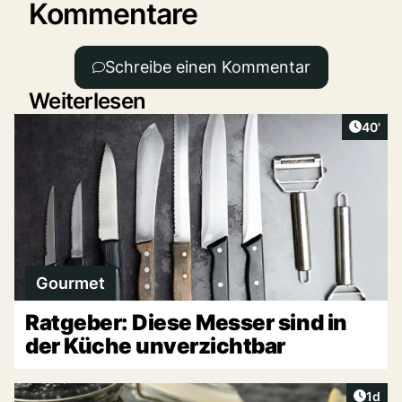
Kommentare
Schreibe einen Kommentar
Weiterlesen
Artikel
40'
Gourmet
Ratgeber: Diese Messer sind in
der Küche unverzichtbar
Artike
1d