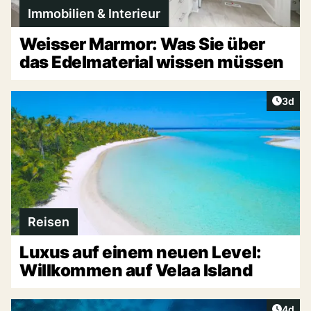
Immobilien & Interieur
Weisser Marmor: Was Sie über
das Edelmaterial wissen müssen
Artike
3d
Reisen
Luxus auf einem neuen Level:
Willkommen auf Velaa Island
Artike
4d