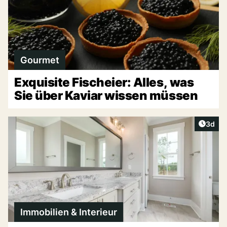
Gourmet
Exquisite Fischeier: Alles, was
Sie über Kaviar wissen müssen
Artike
3d
Immobilien & Interieur