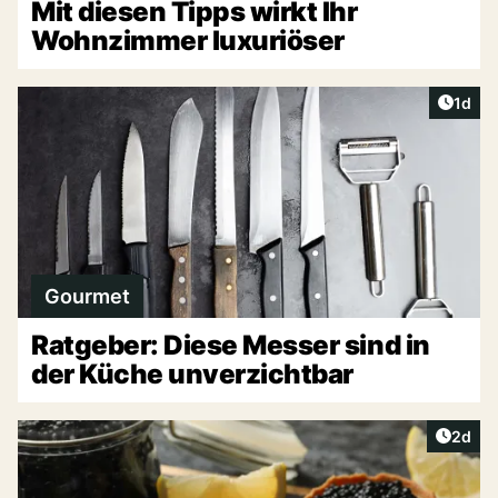
Mit diesen Tipps wirkt Ihr
Wohnzimmer luxuriöser
Artike
1d
Gourmet
Ratgeber: Diese Messer sind in
der Küche unverzichtbar
Artike
2d