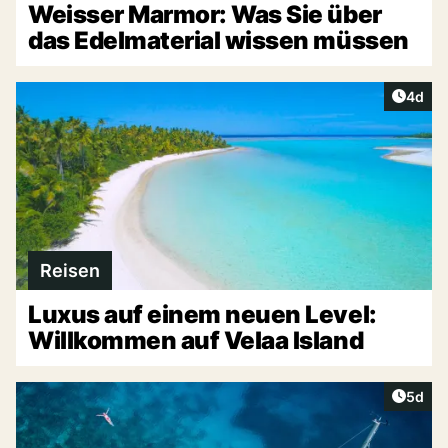
Weisser Marmor: Was Sie über
das Edelmaterial wissen müssen
Artike
4d
Reisen
Luxus auf einem neuen Level:
Willkommen auf Velaa Island
Artike
5d