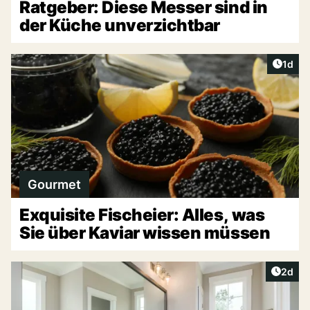
Ratgeber: Diese Messer sind in
der Küche unverzichtbar
Artike
1d
Gourmet
Exquisite Fischeier: Alles, was
Sie über Kaviar wissen müssen
Artike
2d