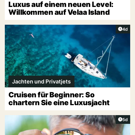
Luxus auf einem neuen Level:
Willkommen auf Velaa Island
Artike
4d
Jachten und Privatjets
Cruisen für Beginner: So
chartern Sie eine Luxusjacht
Artike
5d