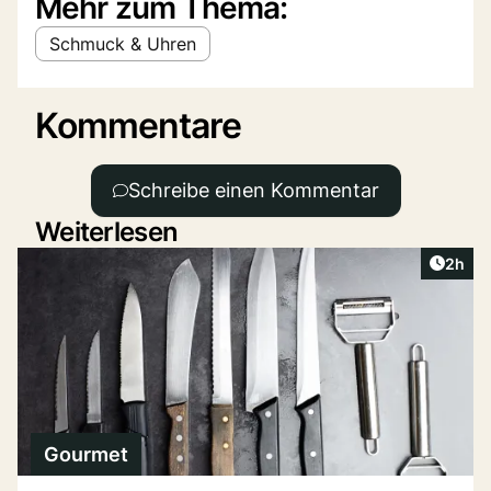
Mehr zum Thema:
Schmuck & Uhren
Kommentare
Schreibe einen Kommentar
Weiterlesen
Artike
2h
Gourmet