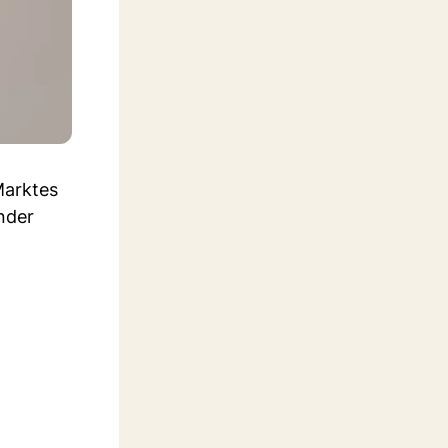
Marktes
nder