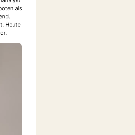
nanalyst
boten als
end.
t. Heute
or.