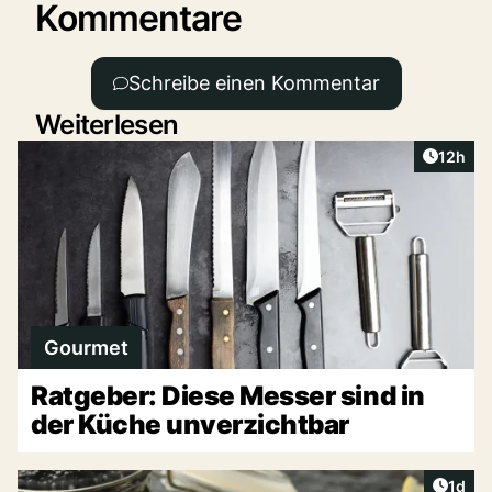
Kommentare
Schreibe einen Kommentar
Weiterlesen
Artikel
12h
Gourmet
Ratgeber: Diese Messer sind in
der Küche unverzichtbar
Artike
1d