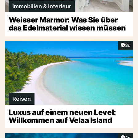
Immobilien & Interieur
Weisser Marmor: Was Sie über
das Edelmaterial wissen müssen
Artike
3d
Reisen
Luxus auf einem neuen Level:
Willkommen auf Velaa Island
Artike
4d