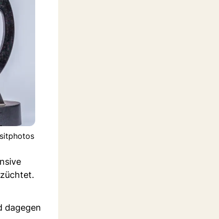
ositphotos
ensive
züchtet.
d dagegen