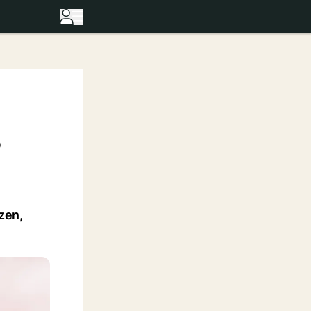
?
zen,