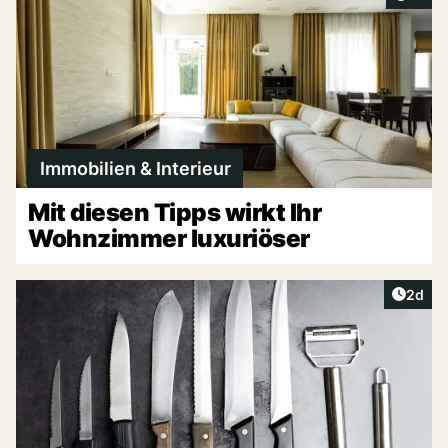
Immobilien & Interieur
Mit diesen Tipps wirkt Ihr
Wohnzimmer luxuriöser
Artike
2d