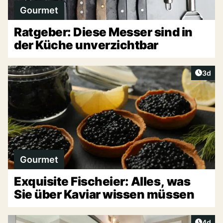
Gourmet
Ratgeber: Diese Messer sind in
der Küche unverzichtbar
Artike
3d
Gourmet
Exquisite Fischeier: Alles, was
Sie über Kaviar wissen müssen
Artike
4d