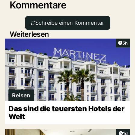
Kommentare
Schreibe einen Kommentar
Weiterlesen
Artike
5h
Reisen
Das sind die teuersten Hotels der
Welt
Artike
1d