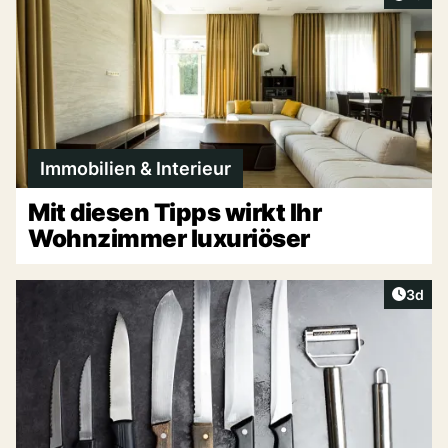
Immobilien & Interieur
Mit diesen Tipps wirkt Ihr
Wohnzimmer luxuriöser
Artike
3d