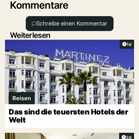
Kommentare
Schreibe einen Kommentar
Weiterlesen
Artike
1d
Reisen
Das sind die teuersten Hotels der
Welt
Artike
2d