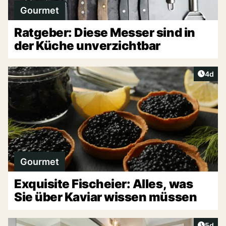
Gourmet
Ratgeber: Diese Messer sind in
der Küche unverzichtbar
Artike
4d
Gourmet
Exquisite Fischeier: Alles, was
Sie über Kaviar wissen müssen
Artike
5d