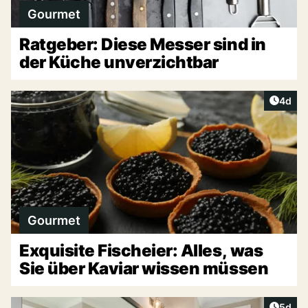
Gourmet
Ratgeber: Diese Messer sind in
der Küche unverzichtbar
Artike
4d
Gourmet
Exquisite Fischeier: Alles, was
Sie über Kaviar wissen müssen
Artike
5d