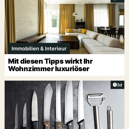
Immobilien & Interieur
Mit diesen Tipps wirkt Ihr
Wohnzimmer luxuriöser
Artike
3d