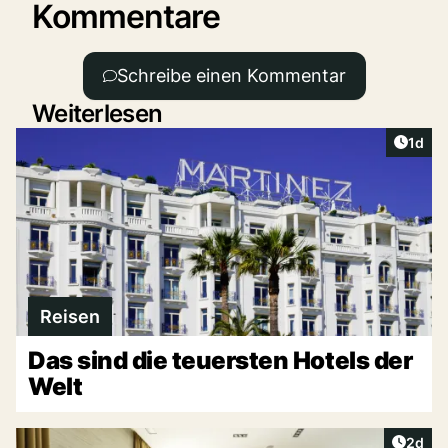
Kommentare
Schreibe einen Kommentar
Weiterlesen
Artike
1d
Reisen
Das sind die teuersten Hotels der
Welt
Artike
2d