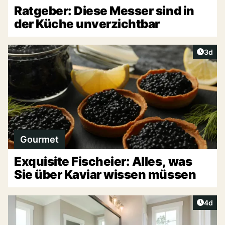
Ratgeber: Diese Messer sind in
der Küche unverzichtbar
Artike
3d
Gourmet
Exquisite Fischeier: Alles, was
Sie über Kaviar wissen müssen
Artike
4d