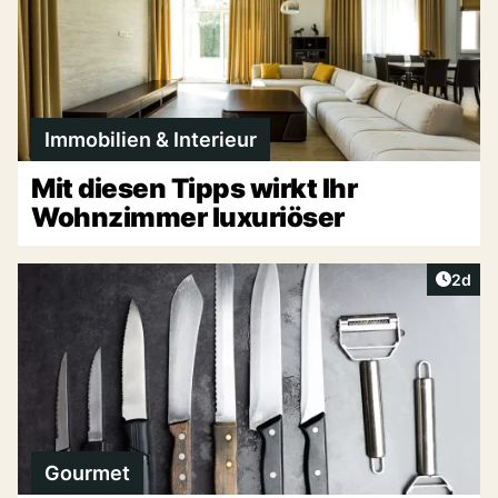
Immobilien & Interieur
Mit diesen Tipps wirkt Ihr
Wohnzimmer luxuriöser
Artike
2d
Gourmet