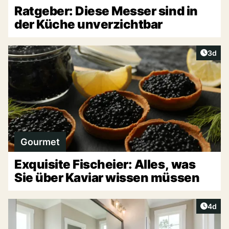
Ratgeber: Diese Messer sind in
der Küche unverzichtbar
Artike
3d
Gourmet
Exquisite Fischeier: Alles, was
Sie über Kaviar wissen müssen
Artike
4d