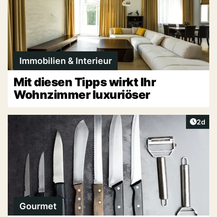
Immobilien & Interieur
Mit diesen Tipps wirkt Ihr
Wohnzimmer luxuriöser
Artike
2d
Gourmet