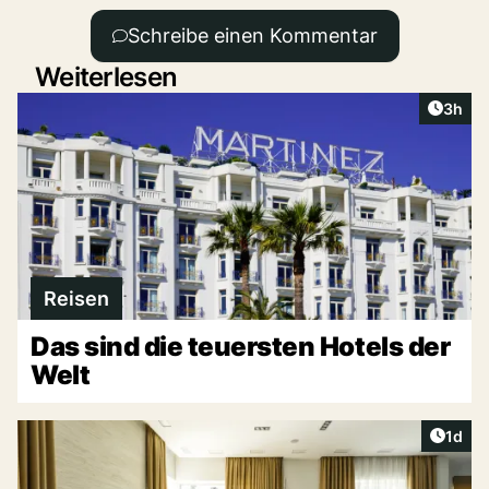
Schreibe einen Kommentar
Weiterlesen
Artike
3h
Reisen
Das sind die teuersten Hotels der
Welt
Artike
1d