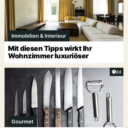
Immobilien & Interieur
Mit diesen Tipps wirkt Ihr
Wohnzimmer luxuriöser
Artike
2d
Gourmet