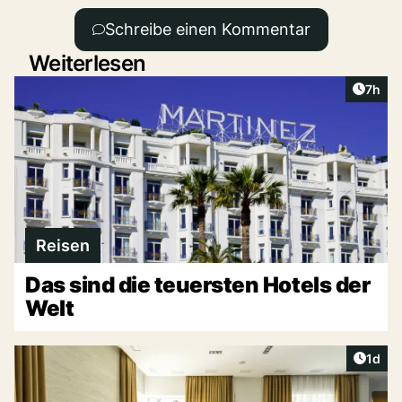
Schreibe einen Kommentar
Weiterlesen
Artike
7h
Reisen
Das sind die teuersten Hotels der
Welt
Artike
1d