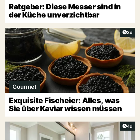
Ratgeber: Diese Messer sind in
der Küche unverzichtbar
Artike
3d
Gourmet
Exquisite Fischeier: Alles, was
Sie über Kaviar wissen müssen
Artike
4d