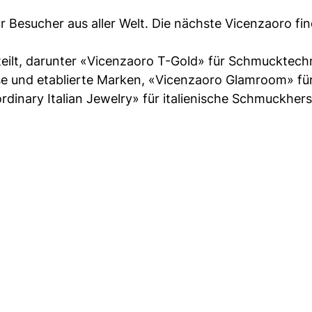
ür Besucher aus aller Welt. Die nächste Vicenzaoro fi
teilt, darunter «Vicenzaoro T-Gold» für Schmucktech
se und etablierte Marken, «Vicenzaoro Glamroom» fü
nary Italian Jewelry» für italienische Schmuckherst