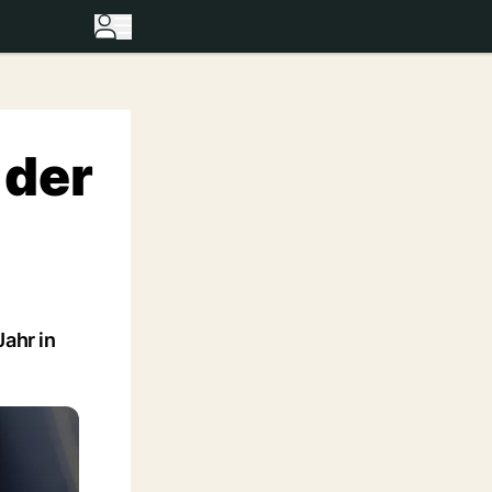
 der
ahr in