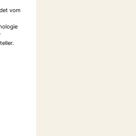
ndet vom
nologie
r
eller.