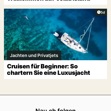
Artike
5d
Jachten und Privatjets
Cruisen für Beginner: So
chartern Sie eine Luxusjacht
Footer
Nau.ch folgen