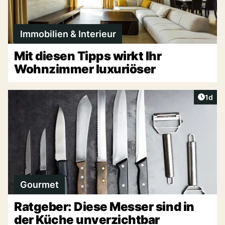
Immobilien & Interieur
Mit diesen Tipps wirkt Ihr
Wohnzimmer luxuriöser
Artike
1d
Gourmet
Ratgeber: Diese Messer sind in
der Küche unverzichtbar