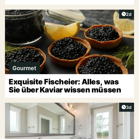
Artike
2d
Gourmet
Exquisite Fischeier: Alles, was
Sie über Kaviar wissen müssen
Artike
3d