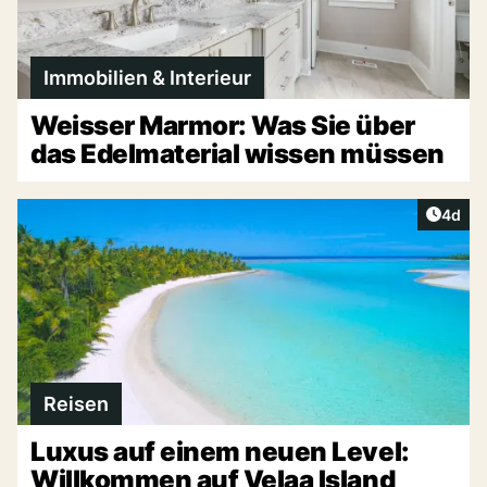
Immobilien & Interieur
Weisser Marmor: Was Sie über
das Edelmaterial wissen müssen
Artike
4d
Reisen
Luxus auf einem neuen Level:
Willkommen auf Velaa Island