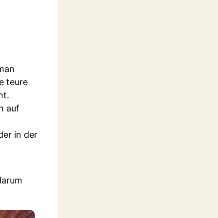
 man
e teure
ht.
n auf
er in der
 darum