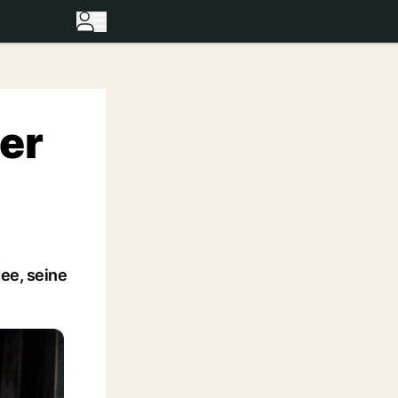
ber
dee, seine