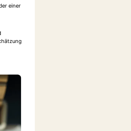
der einer
d
schätzung