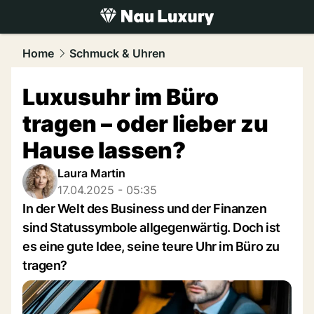
luxury.
NAU.ch
Home
Schmuck & Uhren
Luxusuhr im Büro
tragen – oder lieber zu
Hause lassen?
Laura Martin
17.04.2025 - 05:35
In der Welt des Business und der Finanzen
sind Statussymbole allgegenwärtig. Doch ist
es eine gute Idee, seine teure Uhr im Büro zu
tragen?