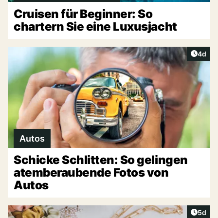
Cruisen für Beginner: So
chartern Sie eine Luxusjacht
Artike
4d
Autos
Schicke Schlitten: So gelingen
atemberaubende Fotos von
Autos
Artike
5d