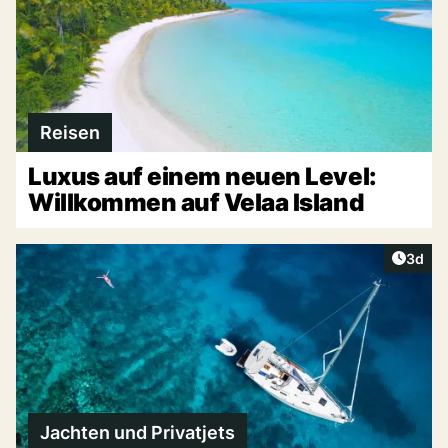
Reisen
Luxus auf einem neuen Level:
Willkommen auf Velaa Island
Artike
3d
Jachten und Privatjets