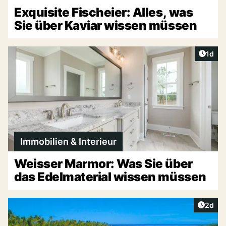
Exquisite Fischeier: Alles, was
Sie über Kaviar wissen müssen
Artike
1d
Immobilien & Interieur
Weisser Marmor: Was Sie über
das Edelmaterial wissen müssen
Artike
2d