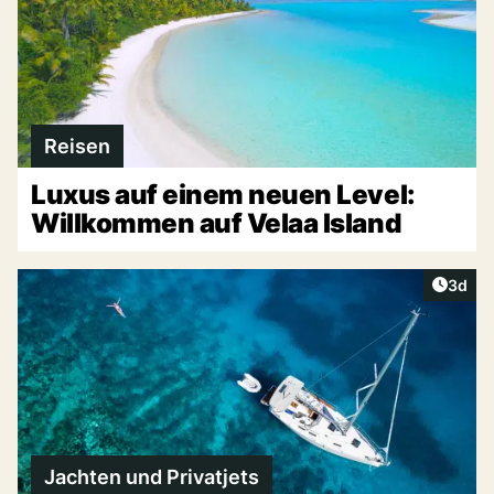
Reisen
Luxus auf einem neuen Level:
Willkommen auf Velaa Island
Artike
3d
Jachten und Privatjets