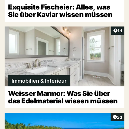
Exquisite Fischeier: Alles, was
Sie über Kaviar wissen müssen
Artike
1d
Immobilien & Interieur
Weisser Marmor: Was Sie über
das Edelmaterial wissen müssen
Artike
2d