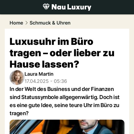
luxury.
NAU.ch
Home
Schmuck & Uhren
Luxusuhr im Büro
tragen – oder lieber zu
Hause lassen?
Laura Martin
17.04.2025 - 05:36
In der Welt des Business und der Finanzen
sind Statussymbole allgegenwärtig. Doch ist
es eine gute Idee, seine teure Uhr im Büro zu
tragen?