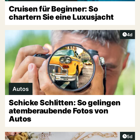
Cruisen für Beginner: So
chartern Sie eine Luxusjacht
Artike
4d
Autos
Schicke Schlitten: So gelingen
atemberaubende Fotos von
Autos
Artike
5d