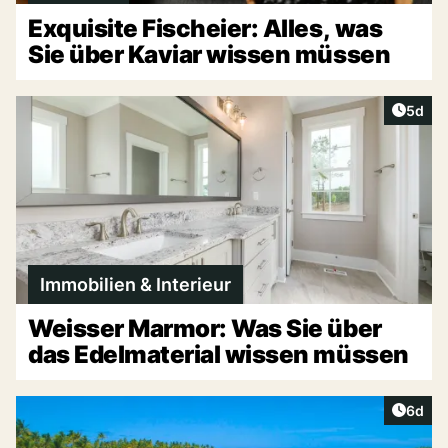
Exquisite Fischeier: Alles, was
Sie über Kaviar wissen müssen
Artike
5d
Immobilien & Interieur
Weisser Marmor: Was Sie über
das Edelmaterial wissen müssen
Artike
6d