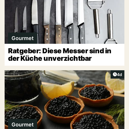
Gourmet
Ratgeber: Diese Messer sind in
der Küche unverzichtbar
Artike
4d
Gourmet