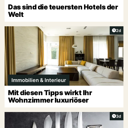
Das sind die teuersten Hotels der
Welt
Artike
2d
Immobilien & Interieur
Mit diesen Tipps wirkt Ihr
Wohnzimmer luxuriöser
Artike
3d