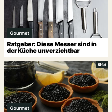
Gourmet
Ratgeber: Diese Messer sind in
der Küche unverzichtbar
Artike
3d
Gourmet