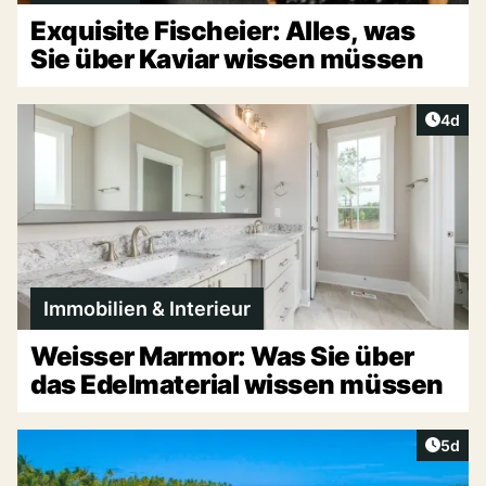
Exquisite Fischeier: Alles, was
Sie über Kaviar wissen müssen
Artike
4d
Immobilien & Interieur
Weisser Marmor: Was Sie über
das Edelmaterial wissen müssen
Artike
5d