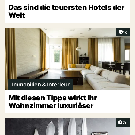
Das sind die teuersten Hotels der
Welt
Artike
1d
Immobilien & Interieur
Mit diesen Tipps wirkt Ihr
Wohnzimmer luxuriöser
Artike
2d