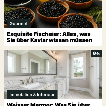
Gourmet
Exquisite Fischeier: Alles, was
Sie über Kaviar wissen müssen
Artike
4d
Immobilien & Interieur
Weisser Marmor: Was Sie über