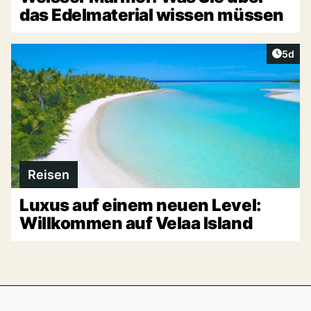
das Edelmaterial wissen müssen
Artike
5d
Reisen
Luxus auf einem neuen Level:
Willkommen auf Velaa Island
Footer