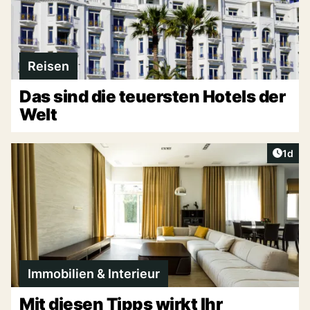
Reisen
Das sind die teuersten Hotels der
Welt
Artike
1d
Immobilien & Interieur
Mit diesen Tipps wirkt Ihr