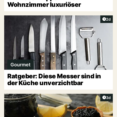
Wohnzimmer luxuriöser
Artike
2d
Gourmet
Ratgeber: Diese Messer sind in
der Küche unverzichtbar
Artike
3d