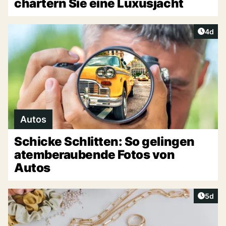
chartern Sie eine Luxusjacht
Artike
4d
Autos
Schicke Schlitten: So gelingen
atemberaubende Fotos von
Autos
Artike
5d