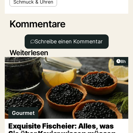
Schmuck & Uhren
Kommentare
Schreibe einen Kommentar
Weiterlesen
Artike
8h
Gourmet
Exquisite Fischeier: Alles, was