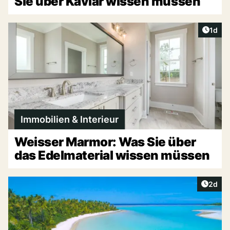
Sie über Kaviar wissen müssen
Artike
1d
Immobilien & Interieur
Weisser Marmor: Was Sie über
das Edelmaterial wissen müssen
Artike
2d