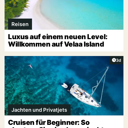
Reisen
Luxus auf einem neuen Level:
Willkommen auf Velaa Island
Artike
3d
Jachten und Privatjets
Cruisen für Beginner: So